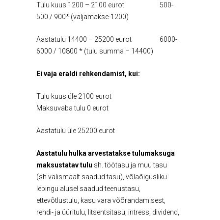
Tulu kuus 1200 – 2100 eurot 500-
500 / 900* (väljamakse-1200)
Aastatulu 14400 – 25200 eurot 6000-
6000 / 10800 * (tulu summa – 14400)
Ei vaja eraldi rehkendamist, kui:
Tulu kuus üle 2100 eurot
Maksuvaba tulu 0 eurot
Aastatulu üle 25200 eurot
Aastatulu hulka arvestatakse
tulumaksuga
maksustatav tulu
sh. töötasu ja muu tasu
(sh.välismaalt saadud tasu), võlaõigusliku
lepingu alusel saadud teenustasu,
ettevõtlustulu, kasu vara võõrandamisest,
rendi- ja üüritulu, litsentsitasu, intress, dividend,