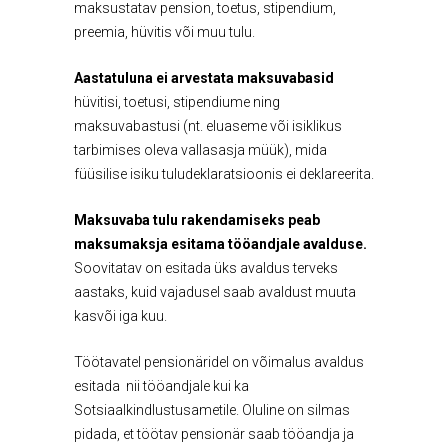
maksustatav pension, toetus, stipendium,
preemia, hüvitis või muu tulu.
Aastatuluna ei arvestata maksuvabasid
hüvitisi, toetusi, stipendiume ning
maksuvabastusi (nt. eluaseme või isiklikus
tarbimises oleva vallasasja müük), mida
füüsilise isiku tuludeklaratsioonis ei deklareerita.
Maksuvaba tulu rakendamiseks peab
maksumaksja esitama tööandjale avalduse.
Soovitatav on esitada üks avaldus terveks
aastaks, kuid vajadusel saab avaldust muuta
kasvõi iga kuu.
Töötavatel pensionäridel on võimalus avaldus
esitada nii tööandjale kui ka
Sotsiaalkindlustusametile. Oluline on silmas
pidada, et töötav pensionär saab tööandja ja