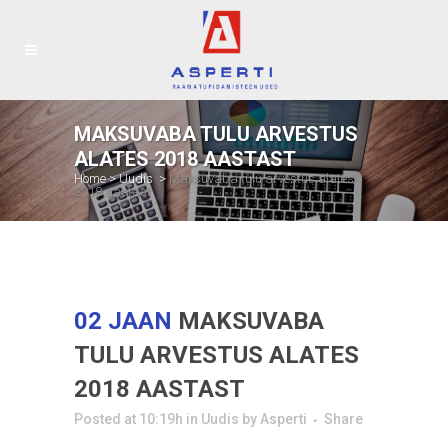
MAKSUVABA TULU ARVESTUS
ALATES 2018 AASTAST
Home
>
Uudis
>
Maksuvaba tulu arvestus alates
2018 aastast
02 JAAN
MAKSUVABA
TULU ARVESTUS ALATES
2018 AASTAST
Posted at 10:19h
in
Uudis
by
Asperti
Share