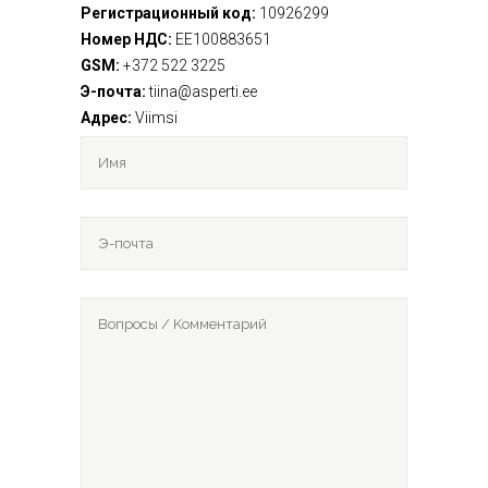
Pегистрационный код:
10926299
Hомер НДС:
EE100883651
GSM:
+372 522 3225
Э-почта:
tiina@asperti.ee
Aдрес:
Viimsi